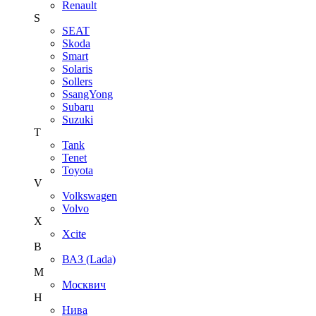
Renault
S
SEAT
Skoda
Smart
Solaris
Sollers
SsangYong
Subaru
Suzuki
T
Tank
Tenet
Toyota
V
Volkswagen
Volvo
X
Xcite
В
ВАЗ (Lada)
М
Москвич
Н
Нива