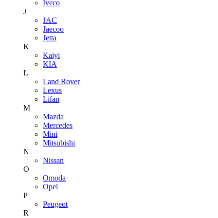
Iveco
J
JAC
Jaecoo
Jetta
K
Kaiyi
KIA
L
Land Rover
Lexus
Lifan
M
Mazda
Mercedes
Mini
Mitsubishi
N
Nissan
O
Omoda
Opel
P
Peugeot
R