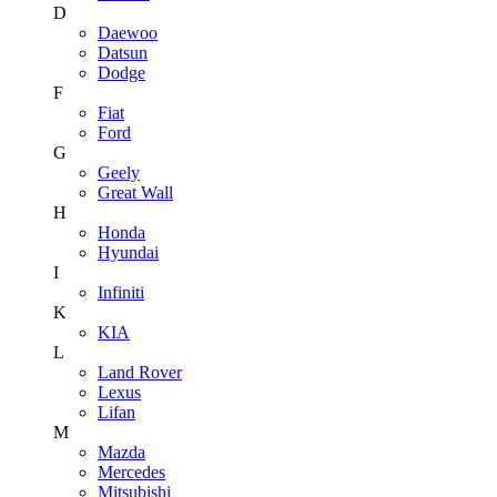
D
Daewoo
Datsun
Dodge
F
Fiat
Ford
G
Geely
Great Wall
H
Honda
Hyundai
I
Infiniti
K
KIA
L
Land Rover
Lexus
Lifan
M
Mazda
Mercedes
Mitsubishi