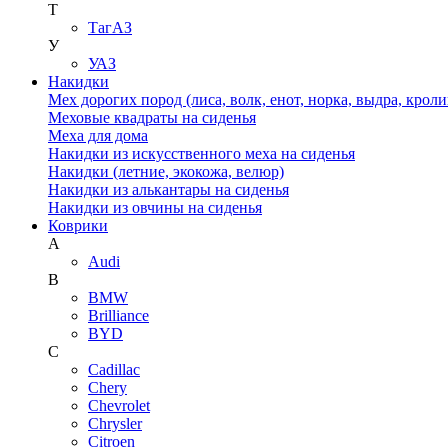
Т
ТагАЗ
У
УАЗ
Накидки
Мех дорогих пород (лиса, волк, енот, норка, выдра, кроли
Меховые квадраты на сиденья
Меха для дома
Накидки из искусственного меха на сиденья
Накидки (летние, экокожа, велюр)
Накидки из алькантары на сиденья
Накидки из овчины на сиденья
Коврики
A
Audi
B
BMW
Brilliance
BYD
C
Cadillac
Chery
Chevrolet
Chrysler
Citroen