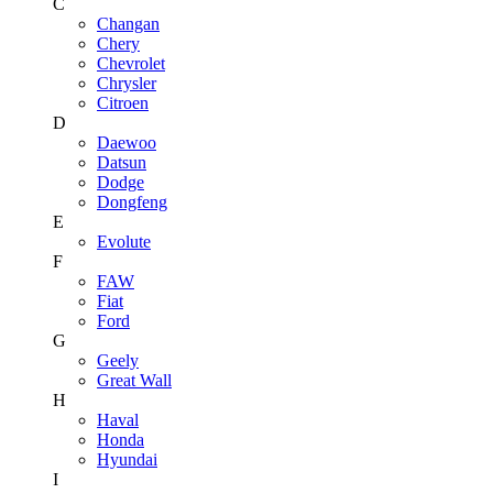
C
Changan
Chery
Chevrolet
Chrysler
Citroen
D
Daewoo
Datsun
Dodge
Dongfeng
E
Evolute
F
FAW
Fiat
Ford
G
Geely
Great Wall
H
Haval
Honda
Hyundai
I