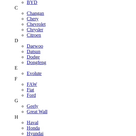
BYD
C
Changan
Chery
Chevrolet
Chrysler
Citroen
D
Daewoo
Datsun
Dodge
Dongfeng
E
Evolute
F
FAW
Fiat
Ford
G
Geely
Great Wall
H
Haval
Honda
Hyundai