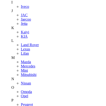
I
Iveco
J
JAC
Jaecoo
Jetta
K
Kaiyi
KIA
L
Land Rover
Lexus
Lifan
M
Mazda
Mercedes
Mini
Mitsubishi
N
Nissan
O
Omoda
Opel
P
Peugeot