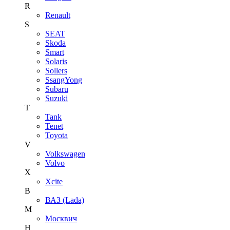
R
Renault
S
SEAT
Skoda
Smart
Solaris
Sollers
SsangYong
Subaru
Suzuki
T
Tank
Tenet
Toyota
V
Volkswagen
Volvo
X
Xcite
В
ВАЗ (Lada)
М
Москвич
Н