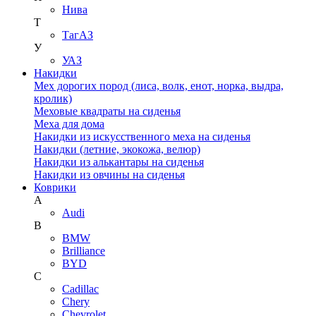
Нива
Т
ТагАЗ
У
УАЗ
Накидки
Мех дорогих пород (лиса, волк, енот, норка, выдра,
кролик)
Меховые квадраты на сиденья
Меха для дома
Накидки из искусственного меха на сиденья
Накидки (летние, экокожа, велюр)
Накидки из алькантары на сиденья
Накидки из овчины на сиденья
Коврики
A
Audi
B
BMW
Brilliance
BYD
C
Cadillac
Chery
Chevrolet