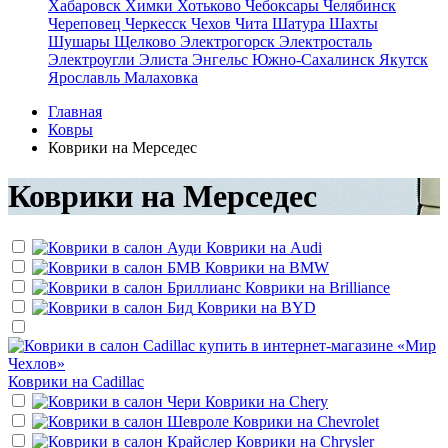
Хабаровск
Химки
Хотьково
Чебоксары
Челябинск
Череповец
Черкесск
Чехов
Чита
Шатура
Шахты
Шушары
Щелково
Электрогорск
Электросталь
Электроугли
Элиста
Энгельс
Южно-Сахалинск
Якутск
Ярославль
Малаховка
Главная
Ковры
Коврики на Мерседес
Коврики на Мерседес
Коврики на
Audi
Коврики на
BMW
Коврики на
Brilliance
Коврики на
BYD
Коврики на
Cadillac
Коврики на
Chery
Коврики на
Chevrolet
Коврики на
Chrysler