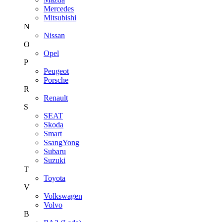
Mercedes
Mitsubishi
N
Nissan
O
Opel
P
Peugeot
Porsche
R
Renault
S
SEAT
Skoda
Smart
SsangYong
Subaru
Suzuki
T
Toyota
V
Volkswagen
Volvo
В