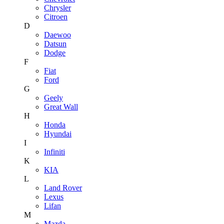
Chrysler
Citroen
D
Daewoo
Datsun
Dodge
F
Fiat
Ford
G
Geely
Great Wall
H
Honda
Hyundai
I
Infiniti
K
KIA
L
Land Rover
Lexus
Lifan
M
Mazda