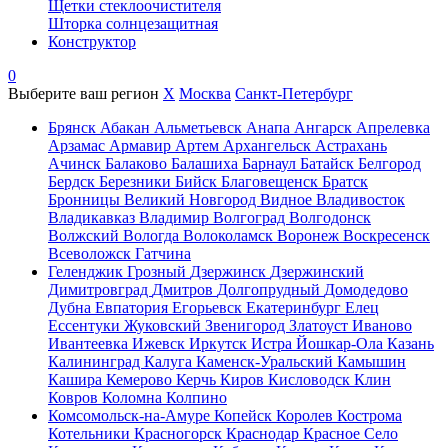
Щетки стеклоочистителя
Шторка солнцезащитная
Конструктор
0
Выберите ваш регион
X
Москва
Санкт-Петербург
Брянск
Абакан
Альметьевск
Анапа
Ангарск
Апрелевка
Арзамас
Армавир
Артем
Архангельск
Астрахань
Ачинск
Балаково
Балашиха
Барнаул
Батайск
Белгород
Бердск
Березники
Бийск
Благовещенск
Братск
Бронницы
Великий Новгород
Видное
Владивосток
Владикавказ
Владимир
Волгоград
Волгодонск
Волжский
Вологда
Волоколамск
Воронеж
Воскресенск
Всеволожск
Гатчина
Геленджик
Грозный
Дзержинск
Дзержинский
Димитровград
Дмитров
Долгопрудный
Домодедово
Дубна
Евпатория
Егорьевск
Екатеринбург
Елец
Ессентуки
Жуковский
Звенигород
Златоуст
Иваново
Ивантеевка
Ижевск
Иркутск
Истра
Йошкар-Ола
Казань
Калининград
Калуга
Каменск-Уральский
Камышин
Кашира
Кемерово
Керчь
Киров
Кисловодск
Клин
Ковров
Коломна
Колпино
Комсомольск-на-Амуре
Копейск
Королев
Кострома
Котельники
Красногорск
Краснодар
Красное Село