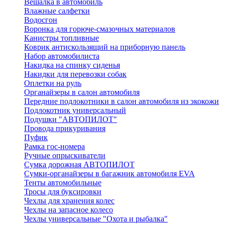
Вешалка в автомобиль
Влажные салфетки
Водосгон
Воронка для горюче-смазочных материалов
Канистры топливные
Коврик антискользящий на приборную панель
Набор автомобилиста
Накидка на спинку сиденья
Накидки для перевозки собак
Оплетки на руль
Органайзеры в салон автомобиля
Передние подлокотники в салон автомобиля из экокожи
Подлокотник универсальный
Подушки "АВТОПИЛОТ"
Провода прикуривания
Пуфик
Рамка гос-номера
Ручные опрыскиватели
Сумка дорожная АВТОПИЛОТ
Сумки-органайзеры в багажник автомобиля EVA
Тенты автомобильные
Тросы для буксировки
Чехлы для хранения колес
Чехлы на запасное колесо
Чехлы универсальные "Охота и рыбалка"