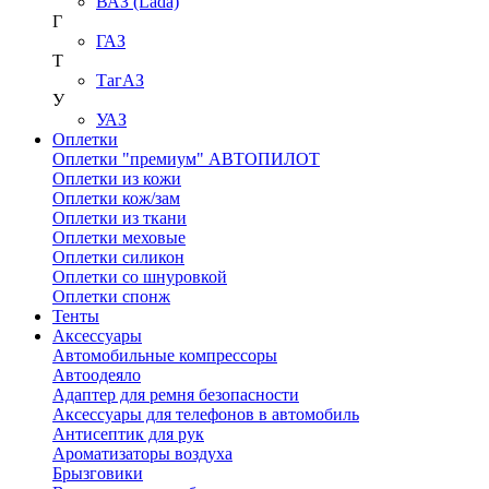
ВАЗ (Lada)
Г
ГАЗ
Т
ТагАЗ
У
УАЗ
Оплетки
Оплетки "премиум" АВТОПИЛОТ
Оплетки из кожи
Оплетки кож/зам
Оплетки из ткани
Оплетки меховые
Оплетки силикон
Оплетки со шнуровкой
Оплетки спонж
Тенты
Аксессуары
Автомобильные компрессоры
Автоодеяло
Адаптер для ремня безопасности
Аксессуары для телефонов в автомобиль
Антисептик для рук
Ароматизаторы воздуха
Брызговики