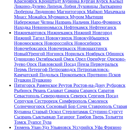
Красноярск
Кронштадт
Кубинка
Курган
Курск
Кызыл
Ликино-Дулево
Липецк
Лобня
Луховицы
Лыткарино
Люберцы
Людиново
Магнитогорск
Майкоп
Махачкала
Миасс
Можайск
Мурманск
Муром
Мытищи
Набережные Челны
Назрань
Нальчик
Наро-Фоминск
Находка
Невинномысск
Нефтекамск
Нефтеюганск
Нижневартовск
Нижнекамск
Нижний Новгород
Нижний Тагил
Новокузнецк
Новокуйбышевск
Новомосковск
Новороссийск
Новосибирск
Новочебоксарск
Новочеркасск
Новошахтинск
НовыйУренгой
Ногинск
Норильск
Ноябрьск
Обнинск
Одинцово
Октябрьский
Омск
Орел
Оренбург
Орехово-
Зуево
Орск
Павловский Посад
Пенза
Первоуральск
Пермь
Петергоф
Петрозаводск
Петропавловск-
Камчатский
Подольск
Прокопьевск
Протвино
Псков
Пушкин
Пушкино
Пятигорск
Раменское
Реутов
Ростов-на-Дону
Рубцовск
Рыбинск
Рязань
Салават
Самара
Саранск
Саратов
Севастополь
Северодвинск
Северск
Сергиев Посад
Серпухов
Сестрорецк
Симферополь
Смоленск
Солнечногорск
Сосновый Бор
Сочи
Ставрополь
Старая
Купавна
Старый Оскол
Стерлитамак
Ступино
Сургут
Сызрань
Сыктывкар
Таганрог
Тамбов
Тверь
Тольятти
Томск
Туапсе
Тула
Тюмень
Улан-Удэ
Ульяновск
Уссурийск
Уфа
Фрязино