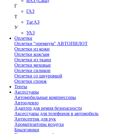
ВАЗ (Lada)
Г
ГАЗ
Т
ТагАЗ
У
УАЗ
Оплетки
Оплетки "премиум" АВТОПИЛОТ
Оплетки из кожи
Оплетки кож/зам
Оплетки из ткани
Оплетки меховые
Оплетки силикон
Оплетки со шнуровкой
Оплетки спонж
Тенты
Аксессуары
Автомобильные компрессоры
Автоодеяло
Адаптер для ремня безопасности
Аксессуары для телефонов в автомобиль
Антисептик для рук
Ароматизаторы воздуха
Брызговики