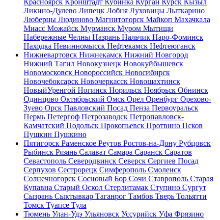
Красноярск
Кронштадт
Кубинка
Курган
Курск
Кызыл
Ликино-Дулево
Липецк
Лобня
Луховицы
Лыткарино
Люберцы
Людиново
Магнитогорск
Майкоп
Махачкала
Миасс
Можайск
Мурманск
Муром
Мытищи
Набережные Челны
Назрань
Нальчик
Наро-Фоминск
Находка
Невинномысск
Нефтекамск
Нефтеюганск
Нижневартовск
Нижнекамск
Нижний Новгород
Нижний Тагил
Новокузнецк
Новокуйбышевск
Новомосковск
Новороссийск
Новосибирск
Новочебоксарск
Новочеркасск
Новошахтинск
НовыйУренгой
Ногинск
Норильск
Ноябрьск
Обнинск
Одинцово
Октябрьский
Омск
Орел
Оренбург
Орехово-
Зуево
Орск
Павловский Посад
Пенза
Первоуральск
Пермь
Петергоф
Петрозаводск
Петропавловск-
Камчатский
Подольск
Прокопьевск
Протвино
Псков
Пушкин
Пушкино
Пятигорск
Раменское
Реутов
Ростов-на-Дону
Рубцовск
Рыбинск
Рязань
Салават
Самара
Саранск
Саратов
Севастополь
Северодвинск
Северск
Сергиев Посад
Серпухов
Сестрорецк
Симферополь
Смоленск
Солнечногорск
Сосновый Бор
Сочи
Ставрополь
Старая
Купавна
Старый Оскол
Стерлитамак
Ступино
Сургут
Сызрань
Сыктывкар
Таганрог
Тамбов
Тверь
Тольятти
Томск
Туапсе
Тула
Тюмень
Улан-Удэ
Ульяновск
Уссурийск
Уфа
Фрязино