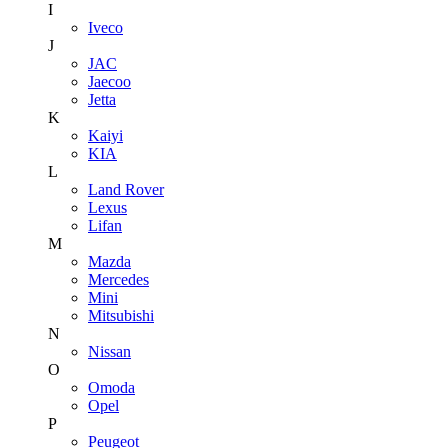
I
Iveco
J
JAC
Jaecoo
Jetta
K
Kaiyi
KIA
L
Land Rover
Lexus
Lifan
M
Mazda
Mercedes
Mini
Mitsubishi
N
Nissan
O
Omoda
Opel
P
Peugeot