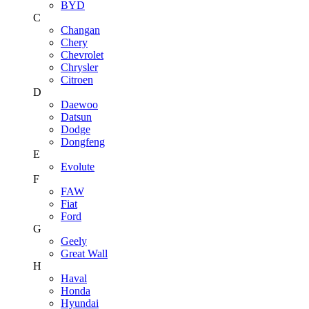
BYD
C
Changan
Chery
Chevrolet
Chrysler
Citroen
D
Daewoo
Datsun
Dodge
Dongfeng
E
Evolute
F
FAW
Fiat
Ford
G
Geely
Great Wall
H
Haval
Honda
Hyundai