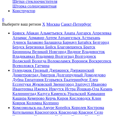
Щетки стеклоочистителя
Шторка солнцезащитная
Конструктор
0
Выберите ваш регион
X
Москва
Санкт-Петербург
Брянск
Абакан
Альметьевск
Анапа
Ангарск
Апрелевка
Арзамас
Армавир
Артем
Архангельск
Астрахань
Ачинск
Балаково
Балашиха
Барнаул
Батайск
Белгород
Бердск
Березники
Бийск
Благовещенск
Братск
Бронницы
Великий Новгород
Видное
Владивосток
Владикавказ
Владимир
Волгоград
Волгодонск
Волжский
Вологда
Волоколамск
Воронеж
Воскресенск
Всеволожск
Гатчина
Геленджик
Грозный
Дзержинск
Дзержинский
Димитровград
Дмитров
Долгопрудный
Домодедово
Дубна
Евпатория
Егорьевск
Екатеринбург
Елец
Ессентуки
Жуковский
Звенигород
Златоуст
Иваново
Ивантеевка
Ижевск
Иркутск
Истра
Йошкар-Ола
Казань
Калининград
Калуга
Каменск-Уральский
Камышин
Кашира
Кемерово
Керчь
Киров
Кисловодск
Клин
Ковров
Коломна
Колпино
Комсомольск-на-Амуре
Копейск
Королев
Кострома
Котельники
Красногорск
Краснодар
Красное Село