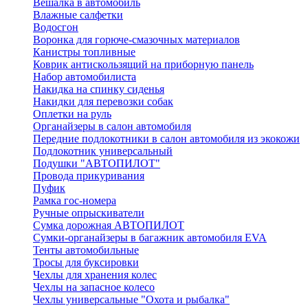
Вешалка в автомобиль
Влажные салфетки
Водосгон
Воронка для горюче-смазочных материалов
Канистры топливные
Коврик антискользящий на приборную панель
Набор автомобилиста
Накидка на спинку сиденья
Накидки для перевозки собак
Оплетки на руль
Органайзеры в салон автомобиля
Передние подлокотники в салон автомобиля из экокожи
Подлокотник универсальный
Подушки "АВТОПИЛОТ"
Провода прикуривания
Пуфик
Рамка гос-номера
Ручные опрыскиватели
Сумка дорожная АВТОПИЛОТ
Сумки-органайзеры в багажник автомобиля EVA
Тенты автомобильные
Тросы для буксировки
Чехлы для хранения колес
Чехлы на запасное колесо
Чехлы универсальные "Охота и рыбалка"