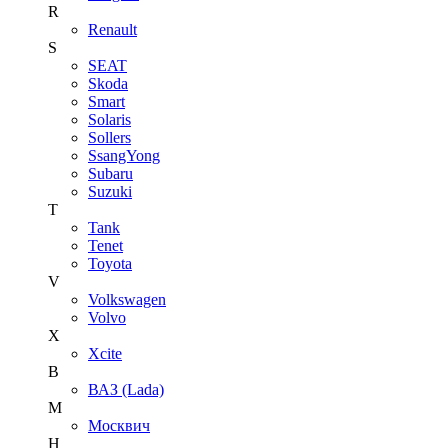
R
Renault
S
SEAT
Skoda
Smart
Solaris
Sollers
SsangYong
Subaru
Suzuki
T
Tank
Tenet
Toyota
V
Volkswagen
Volvo
X
Xcite
В
ВАЗ (Lada)
М
Москвич
Н