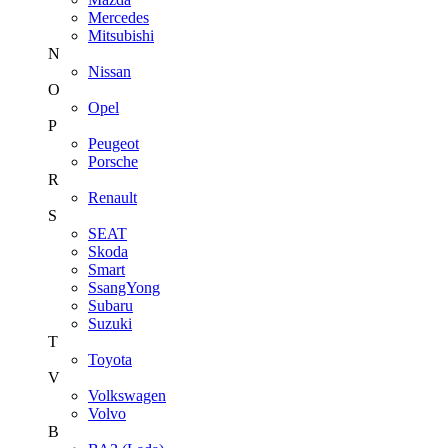
Mercedes
Mitsubishi
N
Nissan
O
Opel
P
Peugeot
Porsche
R
Renault
S
SEAT
Skoda
Smart
SsangYong
Subaru
Suzuki
T
Toyota
V
Volkswagen
Volvo
В