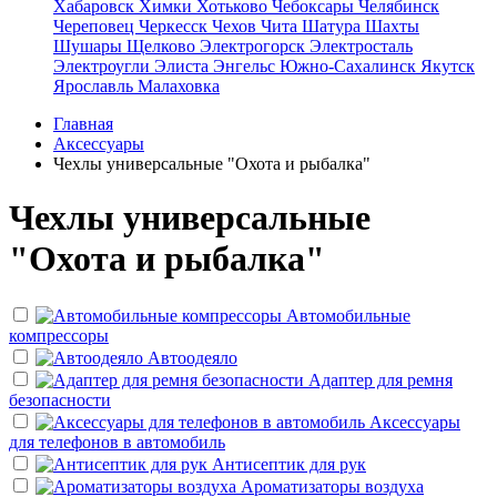
Хабаровск
Химки
Хотьково
Чебоксары
Челябинск
Череповец
Черкесск
Чехов
Чита
Шатура
Шахты
Шушары
Щелково
Электрогорск
Электросталь
Электроугли
Элиста
Энгельс
Южно-Сахалинск
Якутск
Ярославль
Малаховка
Главная
Аксессуары
Чехлы универсальные "Охота и рыбалка"
Чехлы универсальные
"Охота и рыбалка"
Автомобильные
компрессоры
Автоодеяло
Адаптер для ремня
безопасности
Аксессуары
для телефонов в автомобиль
Антисептик для рук
Ароматизаторы воздуха