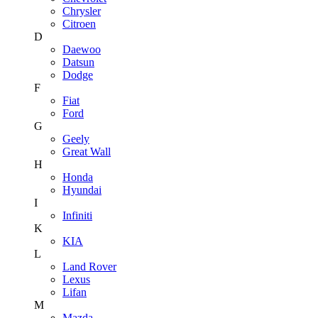
Chrysler
Citroen
D
Daewoo
Datsun
Dodge
F
Fiat
Ford
G
Geely
Great Wall
H
Honda
Hyundai
I
Infiniti
K
KIA
L
Land Rover
Lexus
Lifan
M
Mazda