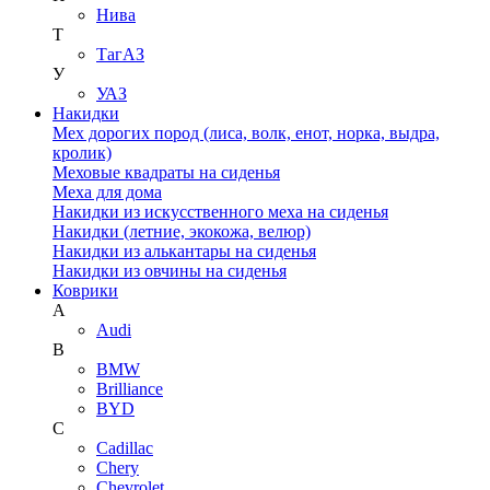
Нива
Т
ТагАЗ
У
УАЗ
Накидки
Мех дорогих пород (лиса, волк, енот, норка, выдра,
кролик)
Меховые квадраты на сиденья
Меха для дома
Накидки из искусственного меха на сиденья
Накидки (летние, экокожа, велюр)
Накидки из алькантары на сиденья
Накидки из овчины на сиденья
Коврики
A
Audi
B
BMW
Brilliance
BYD
C
Cadillac
Chery
Chevrolet