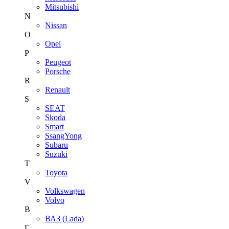
Mitsubishi
N
Nissan
O
Opel
P
Peugeot
Porsche
R
Renault
S
SEAT
Skoda
Smart
SsangYong
Subaru
Suzuki
T
Toyota
V
Volkswagen
Volvo
В
ВАЗ (Lada)
Г