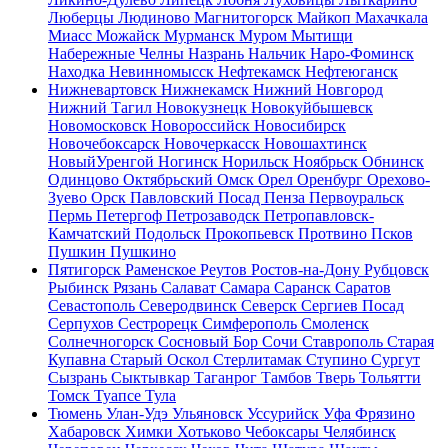
Люберцы
Людиново
Магнитогорск
Майкоп
Махачкала
Миасс
Можайск
Мурманск
Муром
Мытищи
Набережные Челны
Назрань
Нальчик
Наро-Фоминск
Находка
Невинномысск
Нефтекамск
Нефтеюганск
Нижневартовск
Нижнекамск
Нижний Новгород
Нижний Тагил
Новокузнецк
Новокуйбышевск
Новомосковск
Новороссийск
Новосибирск
Новочебоксарск
Новочеркасск
Новошахтинск
НовыйУренгой
Ногинск
Норильск
Ноябрьск
Обнинск
Одинцово
Октябрьский
Омск
Орел
Оренбург
Орехово-
Зуево
Орск
Павловский Посад
Пенза
Первоуральск
Пермь
Петергоф
Петрозаводск
Петропавловск-
Камчатский
Подольск
Прокопьевск
Протвино
Псков
Пушкин
Пушкино
Пятигорск
Раменское
Реутов
Ростов-на-Дону
Рубцовск
Рыбинск
Рязань
Салават
Самара
Саранск
Саратов
Севастополь
Северодвинск
Северск
Сергиев Посад
Серпухов
Сестрорецк
Симферополь
Смоленск
Солнечногорск
Сосновый Бор
Сочи
Ставрополь
Старая
Купавна
Старый Оскол
Стерлитамак
Ступино
Сургут
Сызрань
Сыктывкар
Таганрог
Тамбов
Тверь
Тольятти
Томск
Туапсе
Тула
Тюмень
Улан-Удэ
Ульяновск
Уссурийск
Уфа
Фрязино
Хабаровск
Химки
Хотьково
Чебоксары
Челябинск