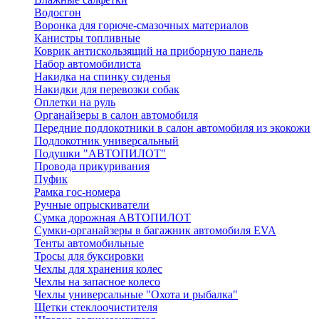
Водосгон
Воронка для горюче-смазочных материалов
Канистры топливные
Коврик антискользящий на приборную панель
Набор автомобилиста
Накидка на спинку сиденья
Накидки для перевозки собак
Оплетки на руль
Органайзеры в салон автомобиля
Передние подлокотники в салон автомобиля из экокожи
Подлокотник универсальный
Подушки "АВТОПИЛОТ"
Провода прикуривания
Пуфик
Рамка гос-номера
Ручные опрыскиватели
Сумка дорожная АВТОПИЛОТ
Сумки-органайзеры в багажник автомобиля EVA
Тенты автомобильные
Тросы для буксировки
Чехлы для хранения колес
Чехлы на запасное колесо
Чехлы универсальные "Охота и рыбалка"
Щетки стеклоочистителя