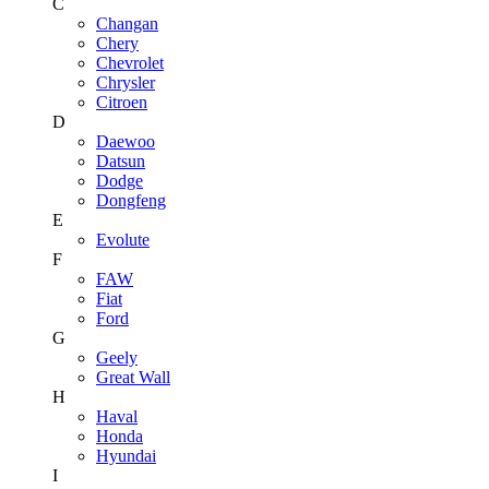
C
Changan
Chery
Chevrolet
Chrysler
Citroen
D
Daewoo
Datsun
Dodge
Dongfeng
E
Evolute
F
FAW
Fiat
Ford
G
Geely
Great Wall
H
Haval
Honda
Hyundai
I