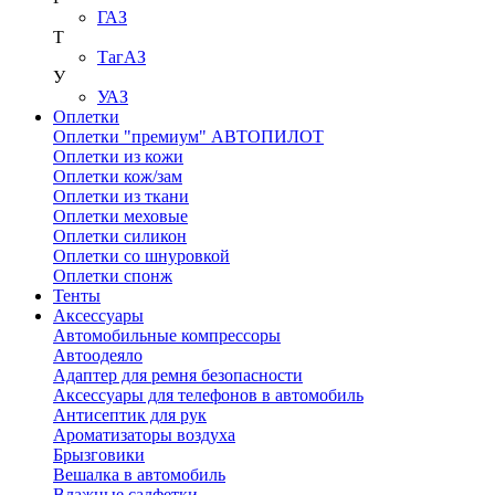
ГАЗ
Т
ТагАЗ
У
УАЗ
Оплетки
Оплетки "премиум" АВТОПИЛОТ
Оплетки из кожи
Оплетки кож/зам
Оплетки из ткани
Оплетки меховые
Оплетки силикон
Оплетки со шнуровкой
Оплетки спонж
Тенты
Аксессуары
Автомобильные компрессоры
Автоодеяло
Адаптер для ремня безопасности
Аксессуары для телефонов в автомобиль
Антисептик для рук
Ароматизаторы воздуха
Брызговики
Вешалка в автомобиль
Влажные салфетки