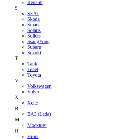
Renault
S
SEAT
Skoda
Smart
Solaris
Sollers
SsangYong
Subaru
Suzuki
T
Tank
Tenet
Toyota
V
Volkswagen
Volvo
X
Xcite
В
ВАЗ (Lada)
М
Москвич
Н
Нива