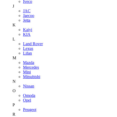
Iveco
J
JAC
Jaecoo
Jetta
K
Kaiyi
KIA
L
Land Rover
Lexus
Lifan
M
Mazda
Mercedes
Mini
Mitsubishi
N
Nissan
O
Omoda
Opel
P
Peugeot
R