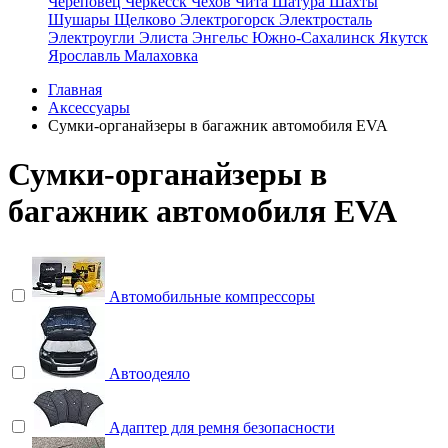
Череповец
Черкесск
Чехов
Чита
Шатура
Шахты
Шушары
Щелково
Электрогорск
Электросталь
Электроугли
Элиста
Энгельс
Южно-Сахалинск
Якутск
Ярославль
Малаховка
Главная
Аксессуары
Сумки-органайзеры в багажник автомобиля EVA
Сумки-органайзеры в
багажник автомобиля EVA
Автомобильные компрессоры
Автоодеяло
Адаптер для ремня безопасности