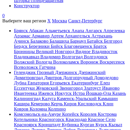
Шторка солнцезащитная
Конструктор
0
Выберите ваш регион
X
Москва
Санкт-Петербург
Брянск
Абакан
Альметьевск
Анапа
Ангарск
Апрелевка
Арзамас
Армавир
Артем
Архангельск
Астрахань
Ачинск
Балаково
Балашиха
Барнаул
Батайск
Белгород
Бердск
Березники
Бийск
Благовещенск
Братск
Бронницы
Великий Новгород
Видное
Владивосток
Владикавказ
Владимир
Волгоград
Волгодонск
Волжский
Вологда
Волоколамск
Воронеж
Воскресенск
Всеволожск
Гатчина
Геленджик
Грозный
Дзержинск
Дзержинский
Димитровград
Дмитров
Долгопрудный
Домодедово
Дубна
Евпатория
Егорьевск
Екатеринбург
Елец
Ессентуки
Жуковский
Звенигород
Златоуст
Иваново
Ивантеевка
Ижевск
Иркутск
Истра
Йошкар-Ола
Казань
Калининград
Калуга
Каменск-Уральский
Камышин
Кашира
Кемерово
Керчь
Киров
Кисловодск
Клин
Ковров
Коломна
Колпино
Комсомольск-на-Амуре
Копейск
Королев
Кострома
Котельники
Красногорск
Краснодар
Красное Село
Красноярск
Кронштадт
Кубинка
Курган
Курск
Кызыл
Ликино-Дулево
Липецк
Лобня
Луховицы
Лыткарино