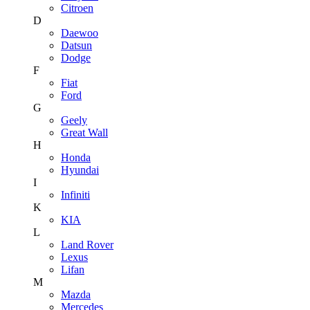
Citroen
D
Daewoo
Datsun
Dodge
F
Fiat
Ford
G
Geely
Great Wall
H
Honda
Hyundai
I
Infiniti
K
KIA
L
Land Rover
Lexus
Lifan
M
Mazda
Mercedes