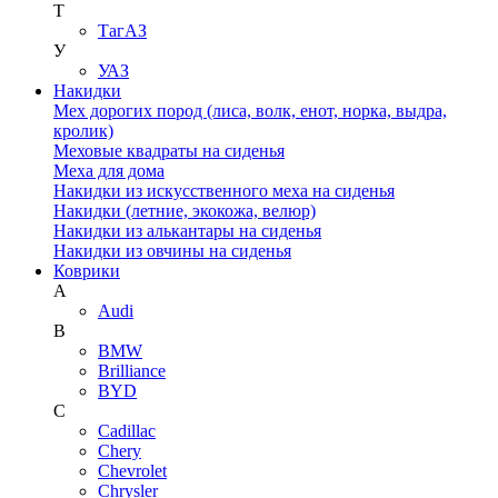
Т
ТагАЗ
У
УАЗ
Накидки
Мех дорогих пород (лиса, волк, енот, норка, выдра,
кролик)
Меховые квадраты на сиденья
Меха для дома
Накидки из искусственного меха на сиденья
Накидки (летние, экокожа, велюр)
Накидки из алькантары на сиденья
Накидки из овчины на сиденья
Коврики
A
Audi
B
BMW
Brilliance
BYD
C
Cadillac
Chery
Chevrolet
Chrysler